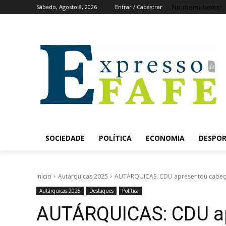
No menu items!
Sábado, Agosto 8, 2026
Entrar / Cadastrar
SOCIEDADE
POLÍTICA
ECONOMIA
DESPO
Início
Autárquicas 2025
AUTÁRQUICAS: CDU apresentou cabeças 
Autárquicas 2025
Destaques
Política
AUTÁRQUICAS: CDU ap