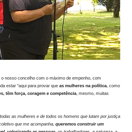
ir o nosso concelho com o máximo de empenho, com
a estar “aqui para provar que
as mulheres na política
, como
s, têm força, coragem e competência
, mesmo, muitas
 todas as mulheres e de todos os homens que lutam por justiça
 coletivo que me acompanha,
queremos construir um
vel
,
valorizando as pessoas
, os trabalhadores, a natureza, a