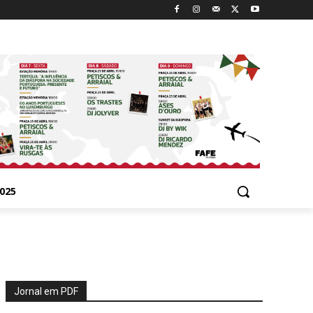
025
Jornal em PDF