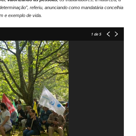
determinação”, referiu, anunciando como mandatária concelhia
m e exemplo de vida.
1
de 5