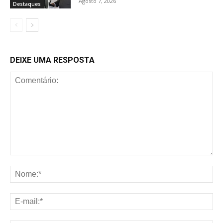
Agosto 7, 2026
Destaques
DEIXE UMA RESPOSTA
Comentário:
No
E-
mai