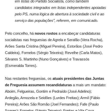
em listas do Partido Socialista, como também
candidatos integrados em listas independentes apoiadas
pelo PS, numa lógica de abertura à sociedade civil e ao
serviço das populações”, referem, em comunicado.
Pelo concelho, há
novos rostos
a encabeçar candidaturas
socialistas nas freguesias de Agrela e Serafão (Vera Rocha),
Arões Santa Cristina (Miguel Pereira), Estorãos (José Pedro
Caldeira), Fornelos (Sérgio Teixeira); Revelhe (Carla Matos),
Silvares S. Martinho (Nuno Gonçalves) e Travassós
(Esmeralda Torres).
Nas restantes freguesias, os
atuais presidentes das Juntas
de Freguesia assumem recandidaturas
a mais um mandato:
Aboim, Felgueiras, Gontim e Pedraído (José Adelino);
Ardegão, Arnozela e Seidões (Lurdes Freitas);
Armil (Fábio
Pereira);
Arões São Romão (Joel Fernandes);
Fafe (Paulo
Soares);
Fornelos (Sérgio Teixeira);
Freitas e Vila Cova