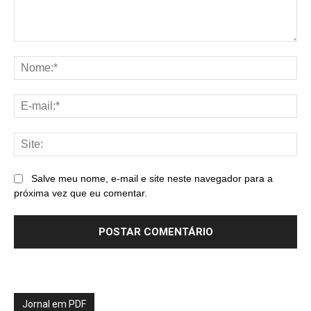
Comentário:
No
E-
mai
Sit
Salve meu nome, e-mail e site neste navegador para a
próxima vez que eu comentar.
Jornal em PDF