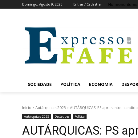
No menu items
Domingo, Agosto 9, 2026
Entrar / Cadastrar
SOCIEDADE
POLÍTICA
ECONOMIA
DESPO
Início
Autárquicas 2025
AUTÁRQUICAS: PS apresentou candidat
Autárquicas 2025
Destaques
Política
AUTÁRQUICAS: PS apr