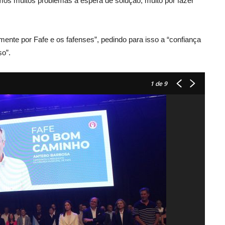
emos muitos problemas à espera de solução, muito por fazer
ente por Fafe e os fafenses”, pedindo para isso a “confiança
so”.
1
de 9