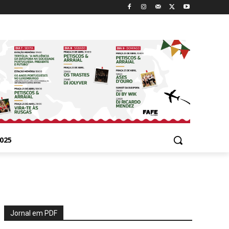
025
Jornal em PDF