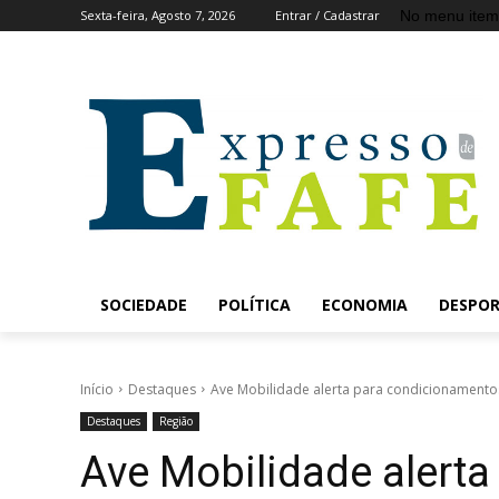
No menu item
Sexta-feira, Agosto 7, 2026
Entrar / Cadastrar
SOCIEDADE
POLÍTICA
ECONOMIA
DESPO
Início
Destaques
Ave Mobilidade alerta para condicionamentos
Destaques
Região
Ave Mobilidade alert