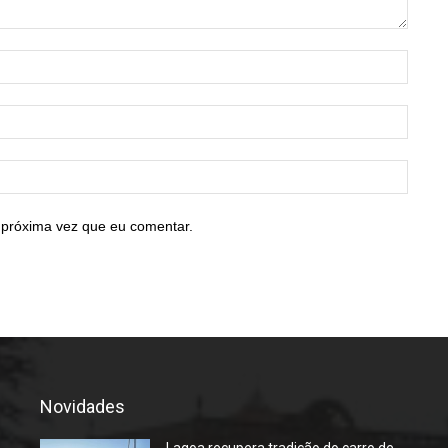
Nome:
E-
mail:*
Site:
 próxima vez que eu comentar.
Novidades
Lagoa recupera tradição do carro de