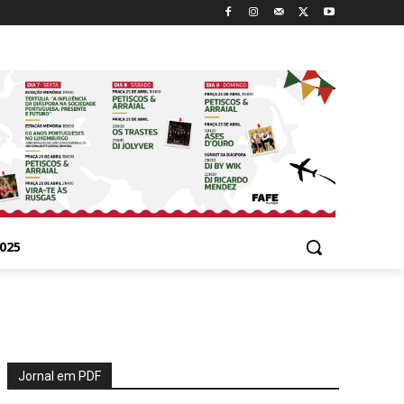
025
Jornal em PDF