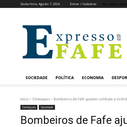
No menu item
Sexta-feira, Agosto 7, 2026
Entrar / Cadastrar
SOCIEDADE
POLÍTICA
ECONOMIA
DESPO
Início
Destaques
Bombeiros de Fafe ajudam combate a incênd
Destaques
Sociedade
Bombeiros de Fafe a