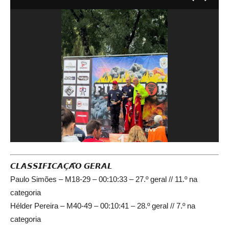
𝘾𝙇𝘼𝙎𝙎𝙄𝙁𝙄𝘾𝘼𝘾̧𝘼̃𝙊 𝙂𝙀𝙍𝘼𝙇
Paulo Simões – M18-29 – 00:10:33 – 27.º geral // 11.º na
categoria
Hélder Pereira – M40-49 – 00:10:41 – 28.º geral // 7.º na
categoria