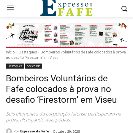
Início
Destaques
Bombeiros Voluntários de Fafe colocados à prova
no desafio ‘Firestorm’ em Viseu
Destaques
Sociedade
Bombeiros Voluntários de
Fafe colocados à prova no
desafio ‘Firestorm’ em Viseu
Seis elementos da corporação fafense participaram na
prova, alcançando dois pódios.
Por
Expresso de Fafe
Outubro 29, 2025