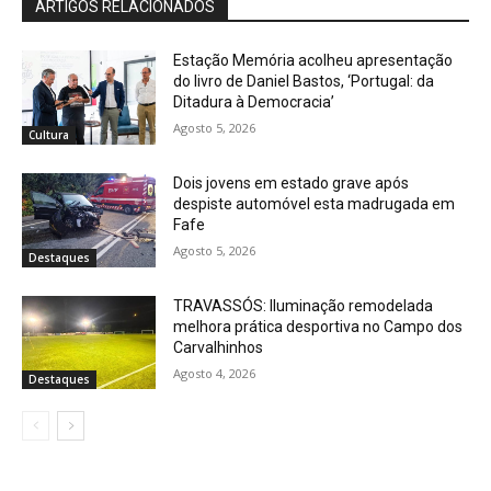
ARTIGOS RELACIONADOS
Estação Memória acolheu apresentação
do livro de Daniel Bastos, ‘Portugal: da
Ditadura à Democracia’
Agosto 5, 2026
Cultura
Dois jovens em estado grave após
despiste automóvel esta madrugada em
Fafe
Agosto 5, 2026
Destaques
TRAVASSÓS: Iluminação remodelada
melhora prática desportiva no Campo dos
Carvalhinhos
Agosto 4, 2026
Destaques