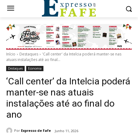
Início
Destaques
'Call center' da Intelcia poderá manter-se nas
atuais instalações até ao final...
Destaques
Economia
‘Call center’ da Intelcia poderá
manter-se nas atuais
instalações até ao final do
ano
Por
Expresso de Fafe
Junho 11, 2026