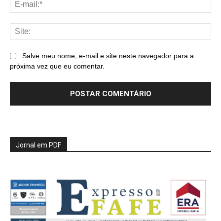
E-
mai
Sit
Salve meu nome, e-mail e site neste navegador para a
próxima vez que eu comentar.
Jornal em PDF