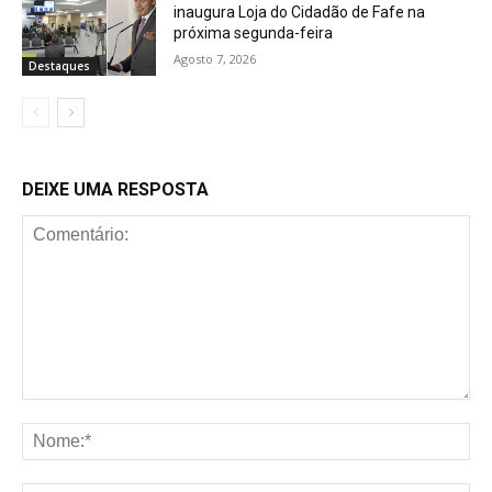
inaugura Loja do Cidadão de Fafe na
próxima segunda-feira
Agosto 7, 2026
Destaques
DEIXE UMA RESPOSTA
Comentário:
No