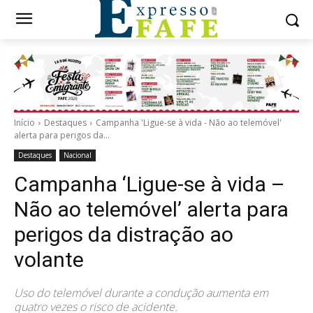
Início
Destaques
Campanha 'Ligue-se à vida - Não ao telemóvel'
alerta para perigos da...
Destaques
Nacional
Campanha ‘Ligue-se à vida –
Não ao telemóvel’ alerta para
perigos da distração ao
volante
Uso do telemóvel durante a condução aumenta em
quatro vezes o risco de acidente.