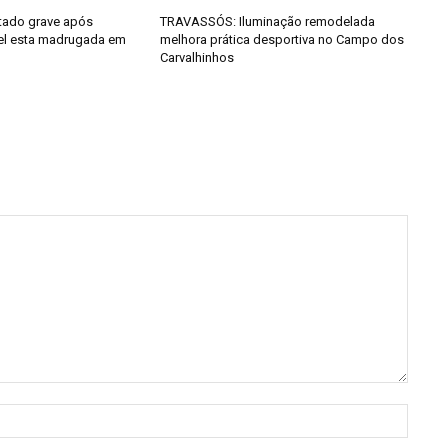
tado grave após
TRAVASSÓS: Iluminação remodelada
el esta madrugada em
melhora prática desportiva no Campo dos
Carvalhinhos
Nome: