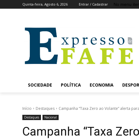
No menu ite
Quinta-feira, Agosto 6, 2026
Entrar / Cadastrar
SOCIEDADE
POLÍTICA
ECONOMIA
DESPO
Início
Destaques
Campanha “Taxa Zero ao Volante” alerta para 
Destaques
Nacional
Campanha “Taxa Zero 