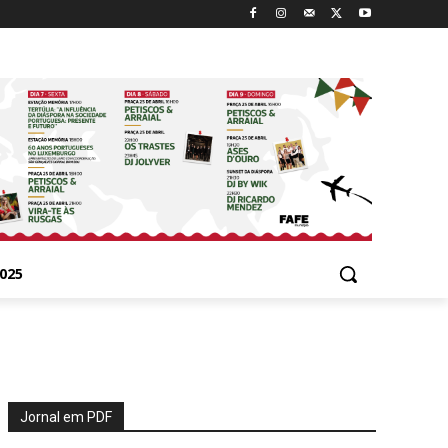
025
Jornal em PDF