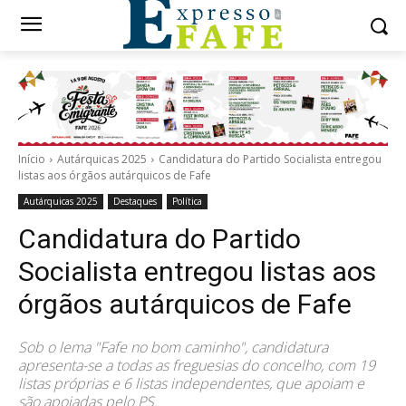
Início
Autárquicas 2025
Candidatura do Partido Socialista entregou
listas aos órgãos autárquicos de Fafe
Autárquicas 2025
Destaques
Política
Candidatura do Partido
Socialista entregou listas aos
órgãos autárquicos de Fafe
Sob o lema "Fafe no bom caminho", candidatura
apresenta-se a todas as freguesias do concelho, com 19
listas próprias e 6 listas independentes, que apoiam e
são apoiadas pelo PS.