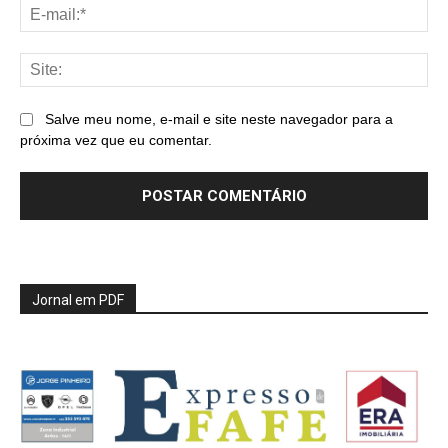
E-
mai
Sit
Salve meu nome, e-mail e site neste navegador para a
próxima vez que eu comentar.
Jornal em PDF