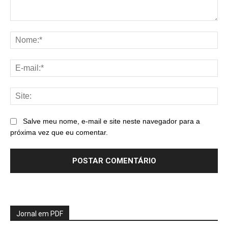
Comentário:
No
E-
mai
Sit
Salve meu nome, e-mail e site neste navegador para a
próxima vez que eu comentar.
Jornal em PDF