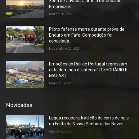
zona de Cavadas, junto à Rotunda do
Empresário
Março 30, 2023
Piloto fafense morre durante prova de
Enduro em Fafe. Competição foi
cancelada.
Novembro 20, 2021
Emoções do Rali de Portugal regressam
este domingo à ‘catedral’ (C/HORÁRIO E
MAPAS)
Maio 21, 2022
Novidades
Lagoa recupera tradição do carro de bois
na Festa de Nossa Senhora das Neves
Agosto 6, 2026