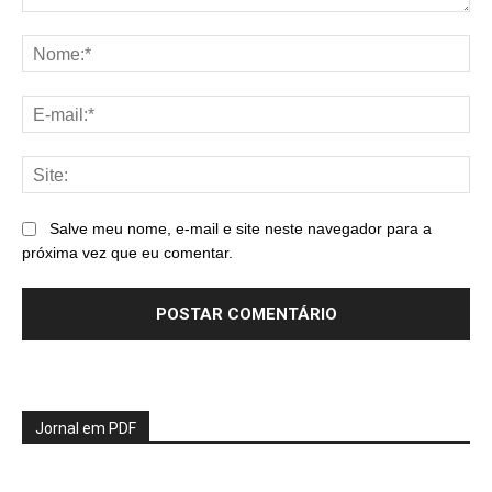
Comentário:
No
E-
mai
Sit
Salve meu nome, e-mail e site neste navegador para a
próxima vez que eu comentar.
Jornal em PDF