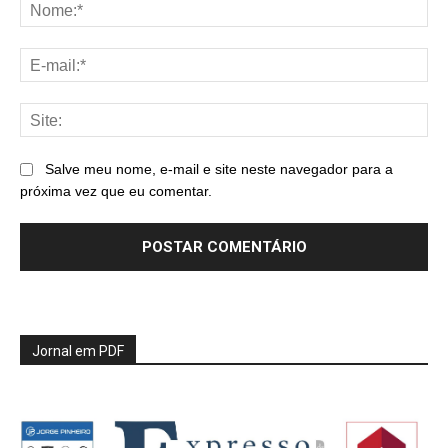
No
E-
mai
Sit
Salve meu nome, e-mail e site neste navegador para a
próxima vez que eu comentar.
Jornal em PDF