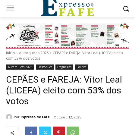
Início
Autárquicas 2025
CEPÃES e FAREJA: Vítor Leal (LICEFA) eleito
com 53% dos votos
Autárquicas 2025
Destaques
Freguesias
Política
CEPÃES e FAREJA: Vítor Leal
(LICEFA) eleito com 53% dos
votos
Por
Expresso de Fafe
Outubro 12, 2025