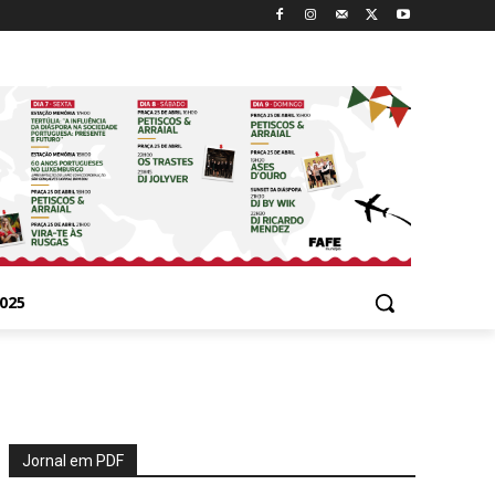
025
Jornal em PDF