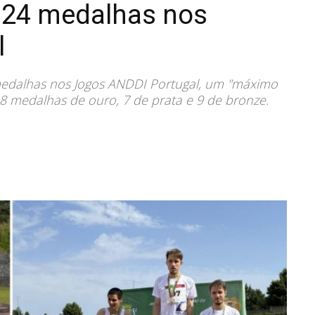
a 24 medalhas nos
l
 medalhas nos Jogos ANDDI Portugal, um "máximo
: 8 medalhas de ouro, 7 de prata e 9 de bronze.