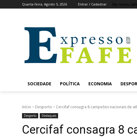
No menu ite
Quarta-feira, Agosto 5, 2026
Entrar / Cadastrar
SOCIEDADE
POLÍTICA
ECONOMIA
DESPO
Início
Desporto
Cercifaf consagra 8 campeões nacionais de atl
Desporto
Destaques
Cercifaf consagra 8 