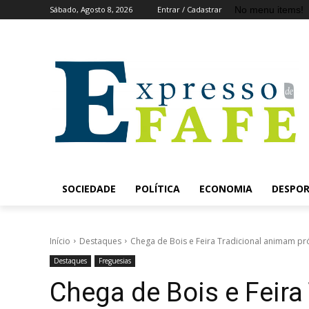
No menu items!
Sábado, Agosto 8, 2026
Entrar / Cadastrar
SOCIEDADE
POLÍTICA
ECONOMIA
DESPO
Início
Destaques
Chega de Bois e Feira Tradicional animam 
Destaques
Freguesias
Chega de Bois e Feira