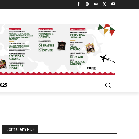
025
Jornal em PDF