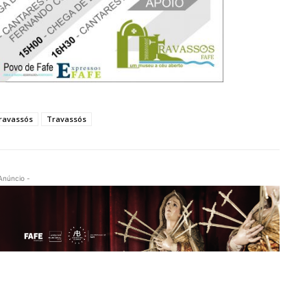
ravassós
Travassós
Anúncio -