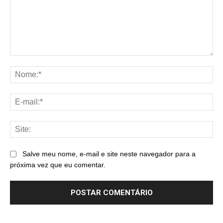
Comentário:
No
E-
mai
Sit
Salve meu nome, e-mail e site neste navegador para a
próxima vez que eu comentar.