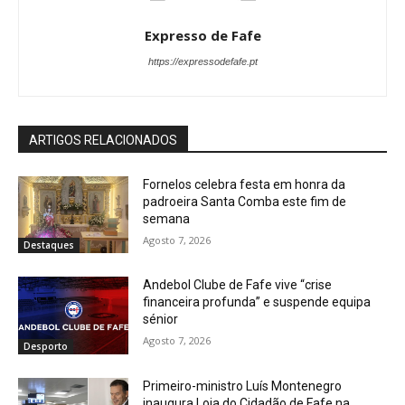
Expresso de Fafe
https://expressodefafe.pt
ARTIGOS RELACIONADOS
Fornelos celebra festa em honra da
padroeira Santa Comba este fim de
semana
Agosto 7, 2026
Destaques
Andebol Clube de Fafe vive “crise
financeira profunda” e suspende equipa
sénior
Agosto 7, 2026
Desporto
Primeiro-ministro Luís Montenegro
inaugura Loja do Cidadão de Fafe na