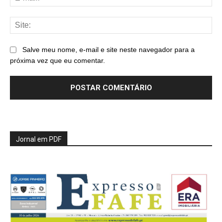
mai
Sit
Salve meu nome, e-mail e site neste navegador para a
próxima vez que eu comentar.
Jornal em PDF