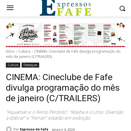
Início
Cultura
CINEMA: Cineclube de Fafe divulga programação do
mês de janeiro (C/TRAILERS)
Cultura
Destaques
CINEMA: Cineclube de Fafe
divulga programação do mês
de janeiro (C/TRAILERS)
“Aquaman e o Reino Perdido”, “Masha e o Urso: Diversão
a dobrar” e “Ferrari” estarão em exibição.
Por
Expresso de Fafe
Janeiro 4, 2024