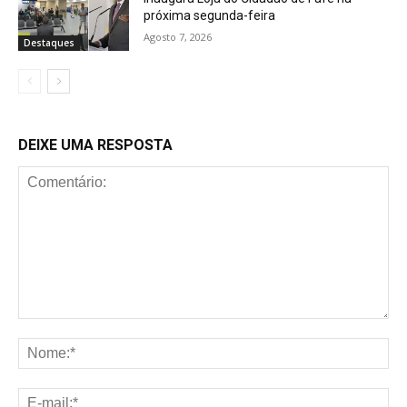
próxima segunda-feira
Agosto 7, 2026
Destaques
DEIXE UMA RESPOSTA
Comentário:
No
E-