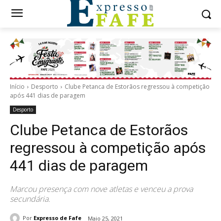
Início
Desporto
Clube Petanca de Estorãos regressou à competição
após 441 dias de paragem
Desporto
Clube Petanca de Estorãos
regressou à competição após
441 dias de paragem
Marcou presença com nove atletas e venceu a prova
secundária.
Por
Expresso de Fafe
Maio 25, 2021