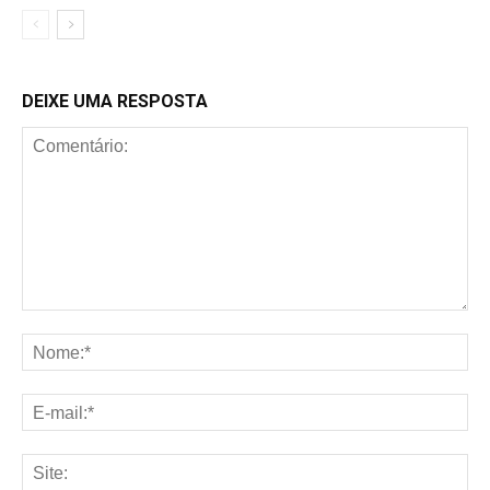
DEIXE UMA RESPOSTA
Comentário:
No
E-
mai
Sit