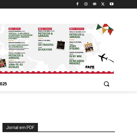
025
Jornal em PDF