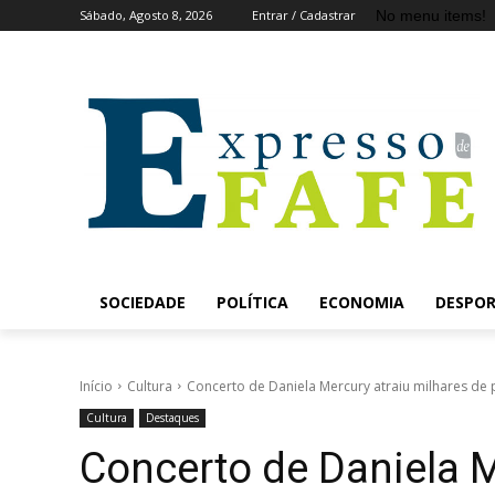
No menu items!
Sábado, Agosto 8, 2026
Entrar / Cadastrar
SOCIEDADE
POLÍTICA
ECONOMIA
DESPO
Início
Cultura
Concerto de Daniela Mercury atraiu milhares de 
Cultura
Destaques
Concerto de Daniela M