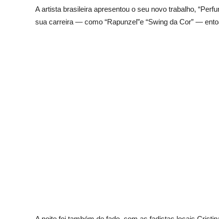
A artista brasileira apresentou o seu novo trabalho, “Pe
sua carreira — como “Rapunzel”e “Swing da Cor” — ento
A noite foi também de fado, com as fadistas locais Cris