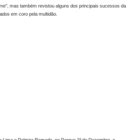
rfume”, mas também revistou alguns dos principais sucessos da
ados em coro pela multidão.
tina Lima e Palmira Ramada, no Parque 1º de Dezembro, e