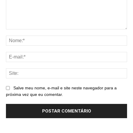
Comentário:
No
E-
mai
Sit
Salve meu nome, e-mail e site neste navegador para a
próxima vez que eu comentar.