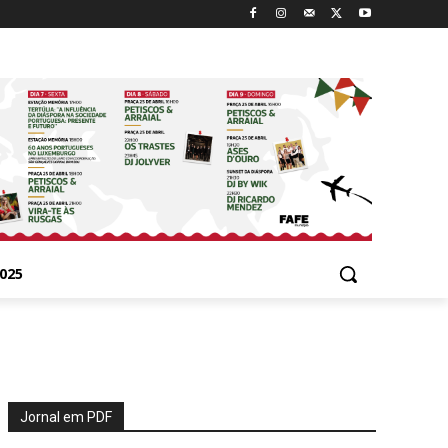
025
Jornal em PDF