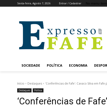
No menu item
Sexta-feira, Agosto 7, 2026
Entrar / Cadastrar
SOCIEDADE
POLÍTICA
ECONOMIA
DESPO
Início
Destaques
'Conferências de Fafe': Cavaco Silva em Fafe pa
Destaques
Política
‘Conferências de Fafe