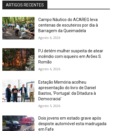
ARTIGOS RECENTES
Campo Náutico do ACAREG leva
centenas de escuteiros por dia à
Barragem da Queimadela
Agosto 6, 2026
PJ detém mulher suspeita de atear
incêndio com isqueiro em Arões S.
Romão
Agosto 6, 2026
Estação Memória acolheu
apresentação do livro de Daniel
Bastos, ‘Portugal: da Ditadura à
Democracia’
Agosto 5, 2026
Dois jovens em estado grave após
despiste automóvel esta madrugada
em Fafe