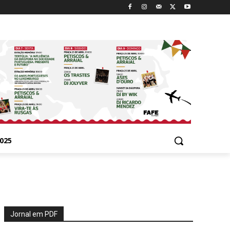
025
Jornal em PDF