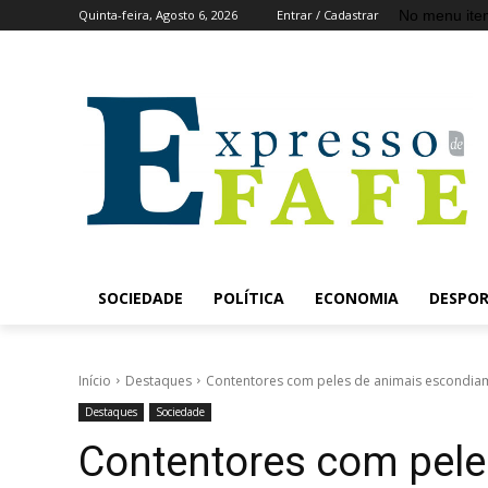
No menu ite
Quinta-feira, Agosto 6, 2026
Entrar / Cadastrar
SOCIEDADE
POLÍTICA
ECONOMIA
DESPO
Início
Destaques
Contentores com peles de animais escondiam
Destaques
Sociedade
Contentores com pele