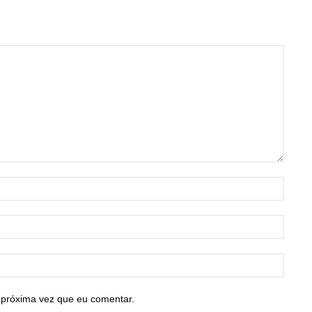
Nome:
E-
mail:*
Site:
 próxima vez que eu comentar.