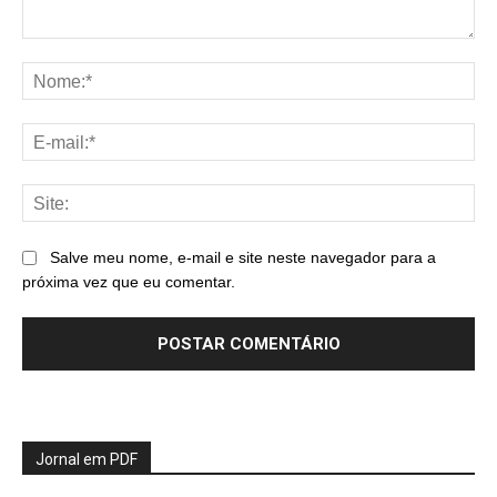
Comentário:
No
E-
mai
Sit
Salve meu nome, e-mail e site neste navegador para a
próxima vez que eu comentar.
Jornal em PDF