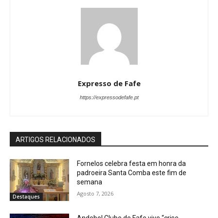
Expresso de Fafe
https://expressodefafe.pt
ARTIGOS RELACIONADOS
Fornelos celebra festa em honra da
padroeira Santa Comba este fim de
semana
Agosto 7, 2026
Destaques
Andebol Clube de Fafe vive “crise