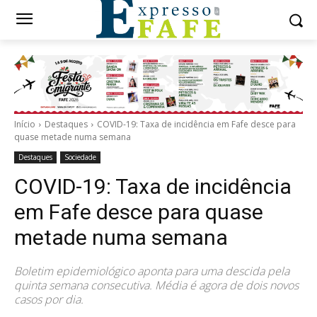
Início
Destaques
COVID-19: Taxa de incidência em Fafe desce para
quase metade numa semana
Destaques
Sociedade
COVID-19: Taxa de incidência
em Fafe desce para quase
metade numa semana
Boletim epidemiológico aponta para uma descida pela
quinta semana consecutiva. Média é agora de dois novos
casos por dia.