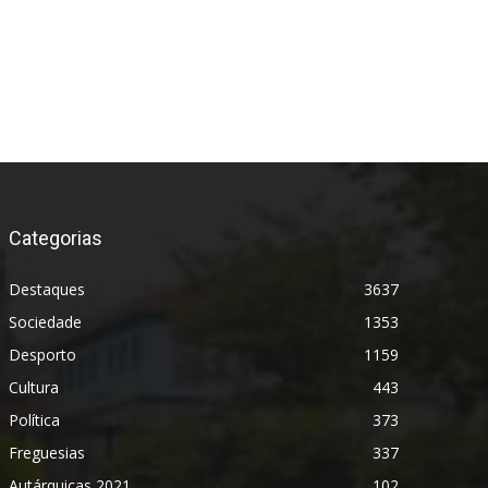
Categorias
Destaques
3637
Sociedade
1353
Desporto
1159
Cultura
443
Política
373
Freguesias
337
Autárquicas 2021
102