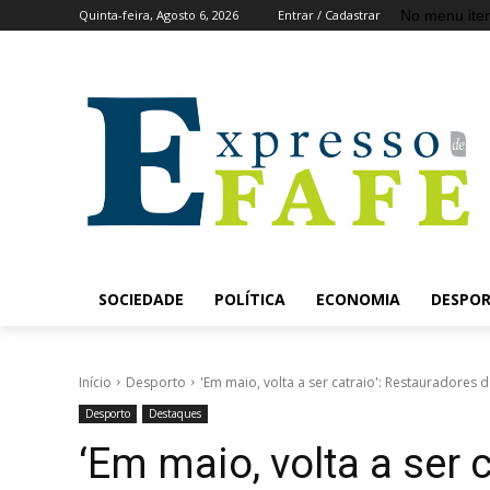
No menu ite
Quinta-feira, Agosto 6, 2026
Entrar / Cadastrar
SOCIEDADE
POLÍTICA
ECONOMIA
DESPO
Início
Desporto
'Em maio, volta a ser catraio': Restauradores d
Desporto
Destaques
‘Em maio, volta a ser 