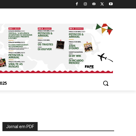
025
Jornal em PDF