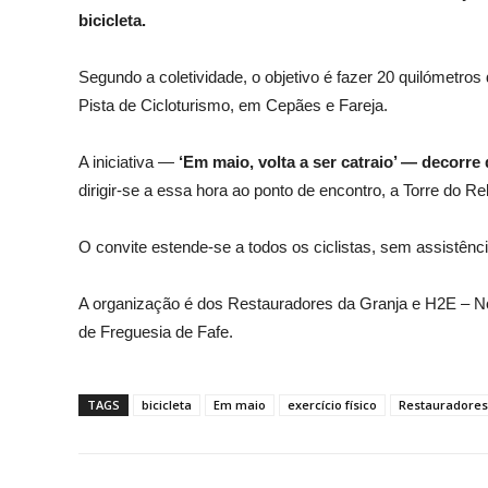
bicicleta.
Segundo a coletividade, o objetivo é fazer 20 quilómetros
Pista de Cicloturismo, em Cepães e Fareja.
A iniciativa —
‘Em maio, volta a ser catraio’ — decorre
dirigir-se a essa hora ao ponto de encontro, a Torre do Re
O convite estende-se a todos os ciclistas, sem assistência
A organização é dos Restauradores da Granja e H2E – N
de Freguesia de Fafe.
TAGS
bicicleta
Em maio
exercício físico
Restauradores