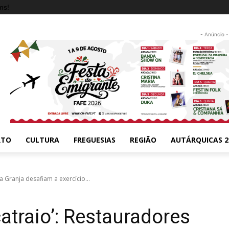
ms!
- Anúncio -
RTO
CULTURA
FREGUESIAS
REGIÃO
AUTÁRQUICAS 2
a Granja desafiam a exercício...
catraio’: Restauradores