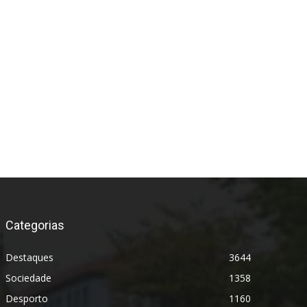
Categorias
Destaques
3644
Sociedade
1358
Desporto
1160