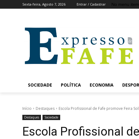
No menu item
Sexta-feira, Agosto 7, 2026
Entrar / Cadastrar
SOCIEDADE
POLÍTICA
ECONOMIA
DESPO
Início
Destaques
Escola Profissional de Fafe promove Feira Sol
Destaques
Sociedade
Escola Profissional d