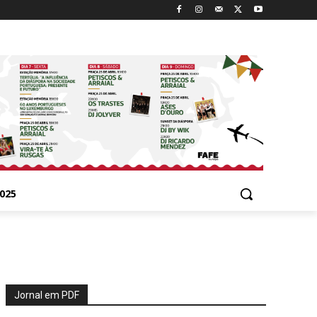
025
Jornal em PDF