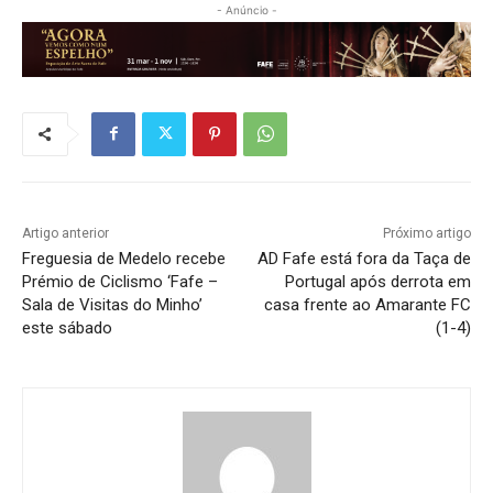
- Anúncio -
Artigo anterior
Próximo artigo
Freguesia de Medelo recebe
AD Fafe está fora da Taça de
Prémio de Ciclismo ‘Fafe –
Portugal após derrota em
Sala de Visitas do Minho’
casa frente ao Amarante FC
este sábado
(1-4)