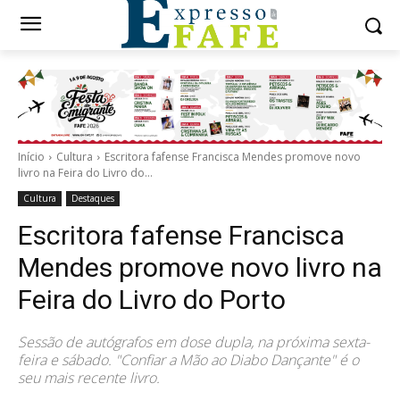
Início
Cultura
Escritora fafense Francisca Mendes promove novo
livro na Feira do Livro do...
Cultura
Destaques
Escritora fafense Francisca
Mendes promove novo livro na
Feira do Livro do Porto
Sessão de autógrafos em dose dupla, na próxima sexta-
feira e sábado. "Confiar a Mão ao Diabo Dançante" é o
seu mais recente livro.