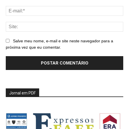
E-
mai
Sit
Salve meu nome, e-mail e site neste navegador para a
próxima vez que eu comentar.
Jornal em PDF