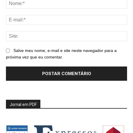
No
E-
mai
Sit
Salve meu nome, e-mail e site neste navegador para a
próxima vez que eu comentar.
Jornal em PDF