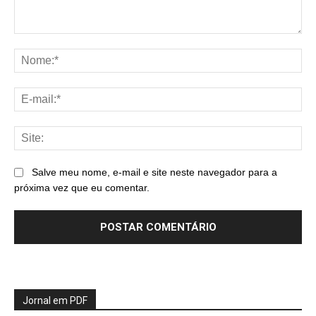
Comentário:
No
E-
mai
Sit
Salve meu nome, e-mail e site neste navegador para a
próxima vez que eu comentar.
Jornal em PDF