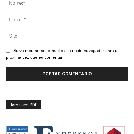
No
E-
mai
Sit
Salve meu nome, e-mail e site neste navegador para a
próxima vez que eu comentar.
Jornal em PDF