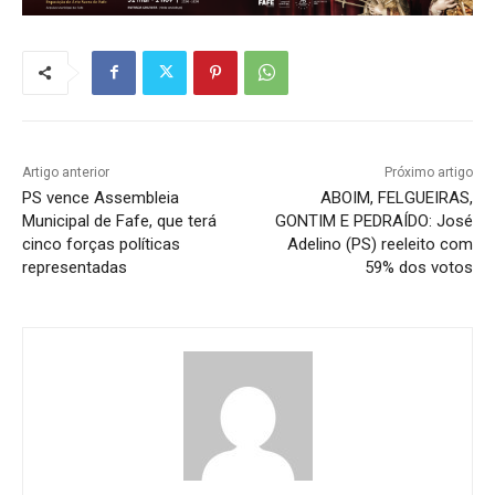
Artigo anterior
Próximo artigo
PS vence Assembleia
ABOIM, FELGUEIRAS,
Municipal de Fafe, que terá
GONTIM E PEDRAÍDO: José
cinco forças políticas
Adelino (PS) reeleito com
representadas
59% dos votos