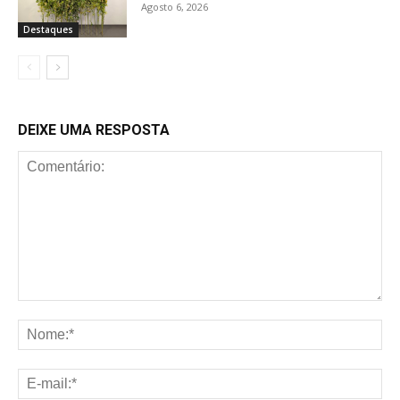
Agosto 6, 2026
Destaques
DEIXE UMA RESPOSTA
Comentário:
No
E-
mai