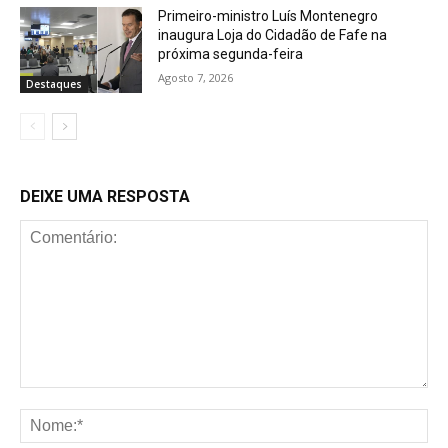
Primeiro-ministro Luís Montenegro
inaugura Loja do Cidadão de Fafe na
próxima segunda-feira
Agosto 7, 2026
Destaques
DEIXE UMA RESPOSTA
Comentário:
No