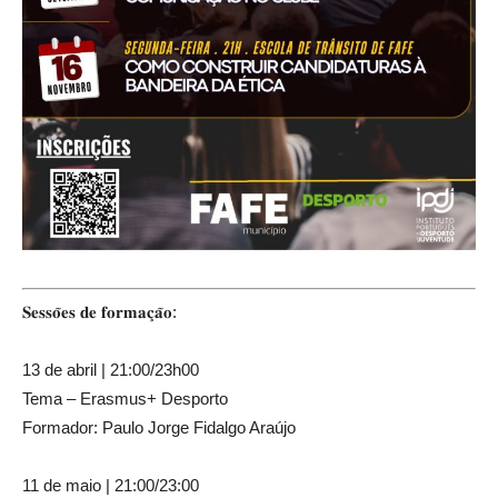
𝐒𝐞𝐬𝐬𝐨̃𝐞𝐬 𝐝𝐞 𝐟𝐨𝐫𝐦𝐚𝐜̧𝐚̃𝐨:
13 de abril | 21:00/23h00
Tema – Erasmus+ Desporto
Formador: Paulo Jorge Fidalgo Araújo
11 de maio | 21:00/23:00