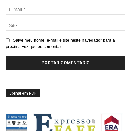
E-
mai
Sit
Salve meu nome, e-mail e site neste navegador para a
próxima vez que eu comentar.
Jornal em PDF