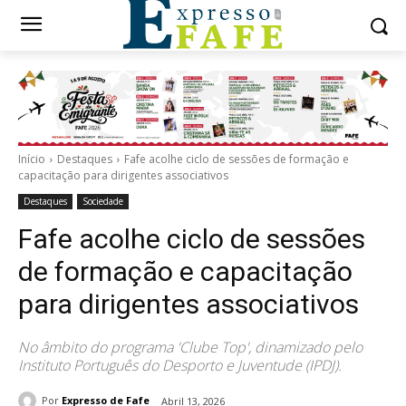
Início
Destaques
Fafe acolhe ciclo de sessões de formação e
capacitação para dirigentes associativos
Destaques
Sociedade
Fafe acolhe ciclo de sessões
de formação e capacitação
para dirigentes associativos
No âmbito do programa 'Clube Top', dinamizado pelo
Instituto Português do Desporto e Juventude (IPDJ).
Por
Expresso de Fafe
Abril 13, 2026