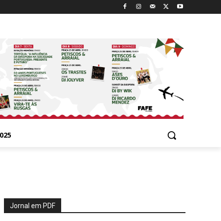
025
Jornal em PDF