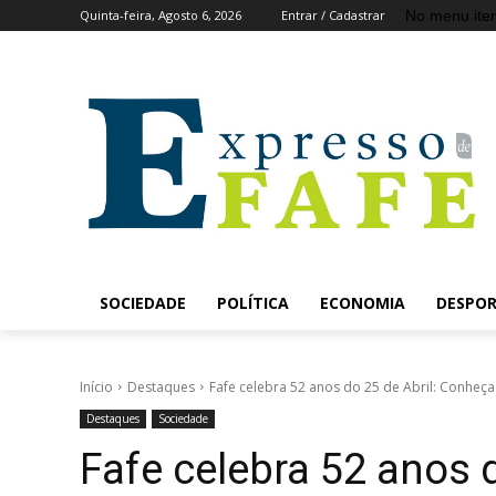
No menu ite
Quinta-feira, Agosto 6, 2026
Entrar / Cadastrar
SOCIEDADE
POLÍTICA
ECONOMIA
DESPO
Início
Destaques
Fafe celebra 52 anos do 25 de Abril: Conhe
Destaques
Sociedade
Fafe celebra 52 anos 