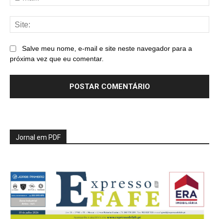
mai
Sit
Salve meu nome, e-mail e site neste navegador para a
próxima vez que eu comentar.
Jornal em PDF