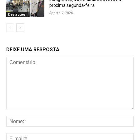
próxima segunda-feira
Agosto 7, 2026
Destaques
DEIXE UMA RESPOSTA
Comentário:
No
E-