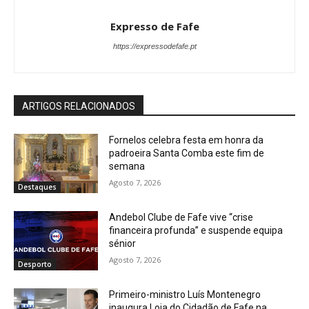
Expresso de Fafe
https://expressodefafe.pt
ARTIGOS RELACIONADOS
Fornelos celebra festa em honra da
padroeira Santa Comba este fim de
semana
Agosto 7, 2026
Destaques
Andebol Clube de Fafe vive “crise
financeira profunda” e suspende equipa
sénior
Agosto 7, 2026
Desporto
Primeiro-ministro Luís Montenegro
inaugura Loja do Cidadão de Fafe na