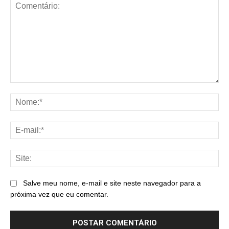
Comentário:
No
E-
mai
Sit
Salve meu nome, e-mail e site neste navegador para a
próxima vez que eu comentar.