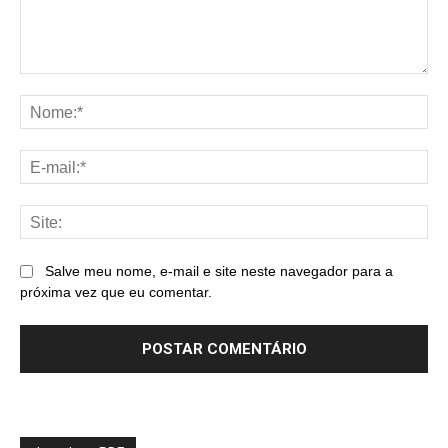
Comentário:
No
E-
mai
Sit
Salve meu nome, e-mail e site neste navegador para a
próxima vez que eu comentar.