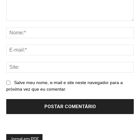
Comentário:
No
E-
mai
Sit
Salve meu nome, e-mail e site neste navegador para a
próxima vez que eu comentar.
Jornal em PDF