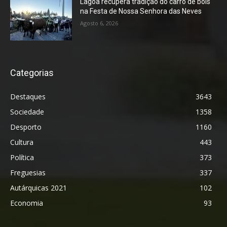
Lagoa recupera tradição do carro de bois
na Festa de Nossa Senhora das Neves
Agosto 6, 2026
Categorias
Destaques
3643
Sociedade
1358
Desporto
1160
Cultura
443
Política
373
Freguesias
337
Autárquicas 2021
102
Economia
93