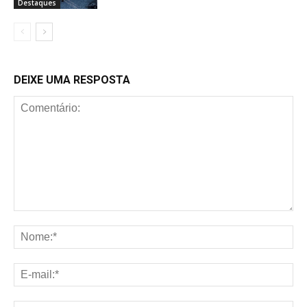
Destaques
DEIXE UMA RESPOSTA
Comentário:
No
E-
mai
Sit