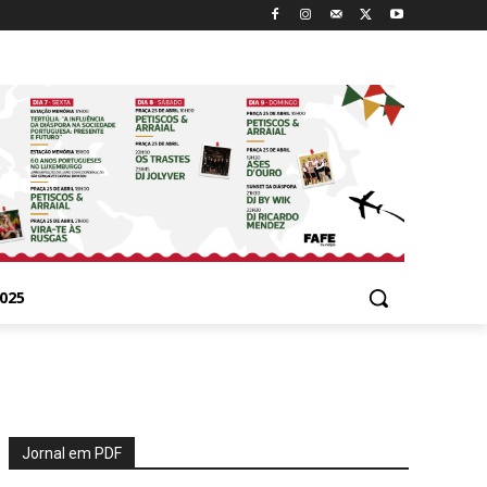
025
Jornal em PDF