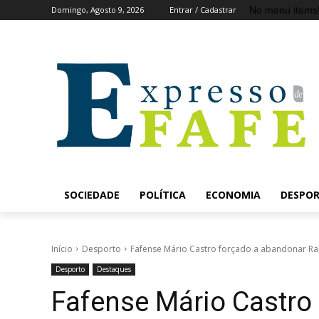
No menu items
Domingo, Agosto 9, 2026
Entrar / Cadastrar
SOCIEDADE
POLÍTICA
ECONOMIA
DESPO
Início
Desporto
Fafense Mário Castro forçado a abandonar Ral
Desporto
Destaques
Fafense Mário Castro