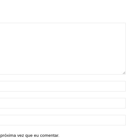
Nome:
E-
mail:*
Site:
 próxima vez que eu comentar.