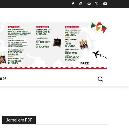
025
Jornal em PDF