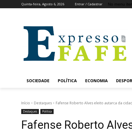
No menu ite
Quinta-feira, Agosto 6, 2026
Entrar / Cadastrar
SOCIEDADE
POLÍTICA
ECONOMIA
DESPO
Início
Destaques
Fafense Roberto Alves eleito autarca da cida
Destaques
Política
Fafense Roberto Alves