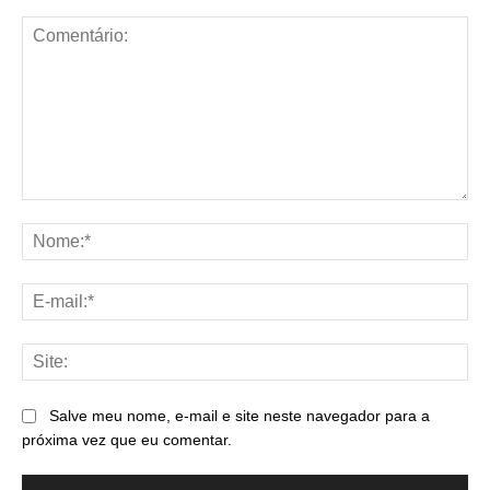
Comentário:
No
E-
mai
Sit
Salve meu nome, e-mail e site neste navegador para a
próxima vez que eu comentar.