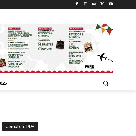
025
Jornal em PDF