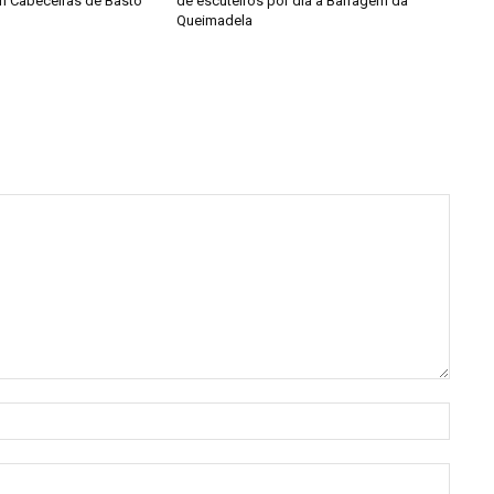
em Cabeceiras de Basto
de escuteiros por dia à Barragem da
Queimadela
Nome:
E-