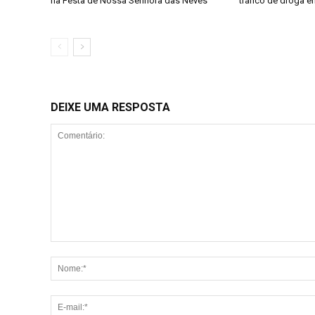
na Festa de Nossa Senhora das Neves
tráfico de droga 
DEIXE UMA RESPOSTA
Comentário: