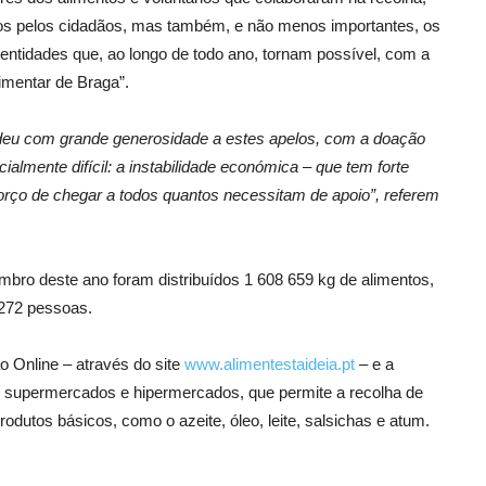
os pelos cidadãos, mas também, e não menos importantes, os
s/entidades que, ao longo de todo ano, tornam possível, com a
imentar de Braga”.
pondeu com grande generosidade a estes apelos, com a doação
almente difícil: a instabilidade económica – que tem forte
forço de chegar a todos quantos necessitam de apoio”, referem
mbro deste ano foram distribuídos 1 608 659 kg de alimentos,
.272 pessoas.
 Online – através do site
www.alimentestaideia.pt
– e a
e supermercados e hipermercados, que permite a recolha de
dutos básicos, como o azeite, óleo, leite, salsichas e atum.