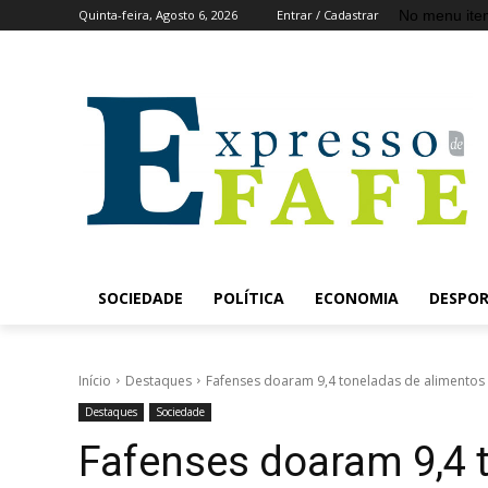
No menu ite
Quinta-feira, Agosto 6, 2026
Entrar / Cadastrar
SOCIEDADE
POLÍTICA
ECONOMIA
DESPO
Início
Destaques
Fafenses doaram 9,4 toneladas de alimentos
Destaques
Sociedade
Fafenses doaram 9,4 