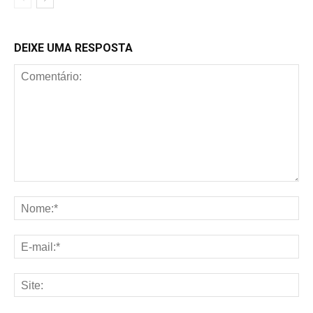
DEIXE UMA RESPOSTA
Comentário:
No
E-
mai
Sit