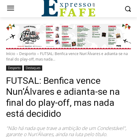
Início
Desporto
FUTSAL: Benfica vence Nun'Álvares e adianta-se na
final do play-off, mas nada...
Desporto
Destaques
FUTSAL: Benfica vence
Nun’Álvares e adianta-se na
final do play-off, mas nada
está decidido
"Não há nada que trave a ambição de um Condestável",
garante o Nun'Álvares, ainda na luta pelo título.