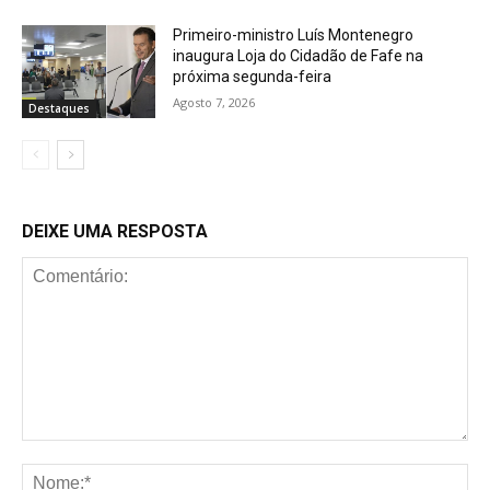
Primeiro-ministro Luís Montenegro
inaugura Loja do Cidadão de Fafe na
próxima segunda-feira
Agosto 7, 2026
Destaques
DEIXE UMA RESPOSTA
Comentário:
No