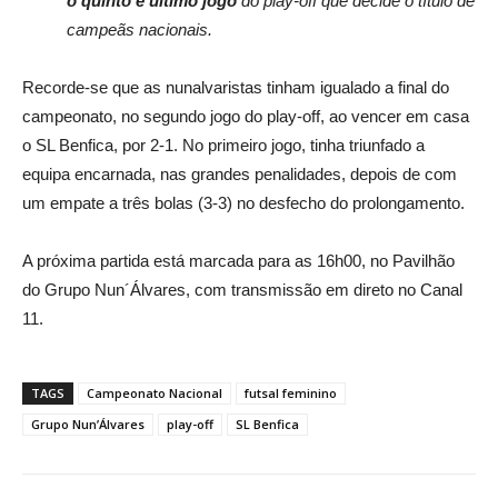
o quinto e último jogo
do play-off que decide o título de
campeãs nacionais.
Recorde-se que as nunalvaristas tinham igualado a final do
campeonato, no segundo jogo do play-off, ao vencer em casa
o SL Benfica, por 2-1. No primeiro jogo, tinha triunfado a
equipa encarnada, nas grandes penalidades, depois de com
um empate a três bolas (3-3) no desfecho do prolongamento.
A próxima partida está marcada para as 16h00, no Pavilhão
do Grupo Nun´Álvares, com transmissão em direto no Canal
11.
TAGS
Campeonato Nacional
futsal feminino
Grupo Nun’Álvares
play-off
SL Benfica