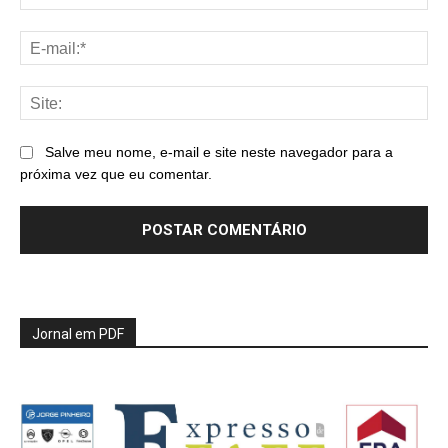
E-
mai
Sit
Salve meu nome, e-mail e site neste navegador para a
próxima vez que eu comentar.
Jornal em PDF