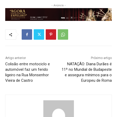
- Anúncio -
Artigo anterior
Próximo artigo
Colisão entre motociclo e
NATAÇÃO: Diana Durães é
automóvel faz um ferido
11ª no Mundial de Budapeste
ligeiro na Rua Monsenhor
e assegura mínimos para o
Vieira de Castro
Europeu de Roma