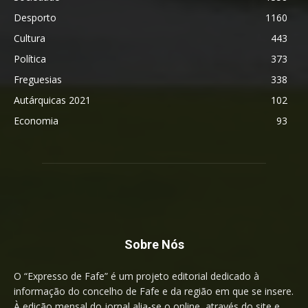
Desporto
1160
Cultura
443
Política
373
Freguesias
338
Autárquicas 2021
102
Economia
93
Sobre Nós
O “Expresso de Fafe” é um projeto editorial dedicado à
informação do concelho de Fafe e da região em que se insere.
À edição mensal do jornal alia-se o online, através do site e