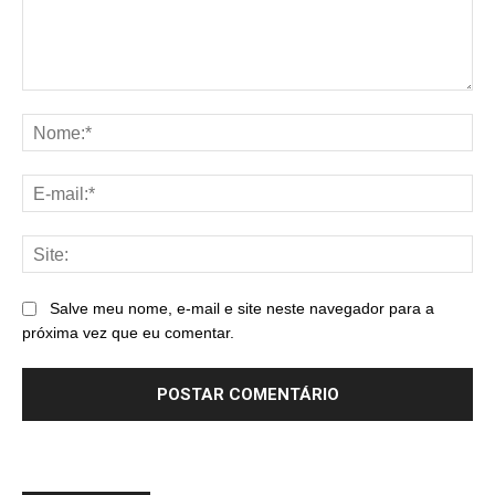
Comentário:
No
E-
mai
Sit
Salve meu nome, e-mail e site neste navegador para a
próxima vez que eu comentar.