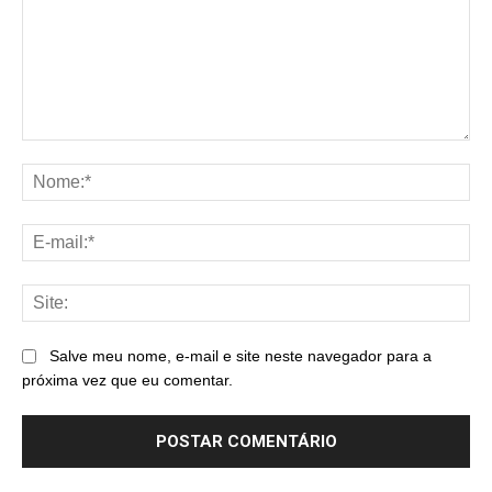
Comentário:
No
E-
mai
Sit
Salve meu nome, e-mail e site neste navegador para a
próxima vez que eu comentar.