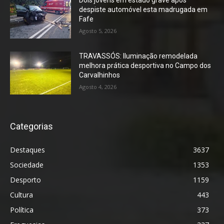
Dois jovens em estado grave após
despiste automóvel esta madrugada em
Fafe
Agosto 5, 2026
TRAVASSÓS: Iluminação remodelada
melhora prática desportiva no Campo dos
Carvalhinhos
Agosto 4, 2026
Categorias
Destaques
3637
Sociedade
1353
Desporto
1159
Cultura
443
Política
373