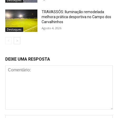
Destaques
TRAVASSÓS: Iluminação remodelada
melhora prática desportiva no Campo dos
Carvalhinhos
Agosto 4, 2026
Destaques
DEIXE UMA RESPOSTA
Comentário:
No