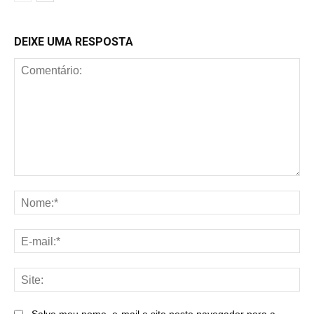
DEIXE UMA RESPOSTA
Comentário:
No
E-
mai
Sit