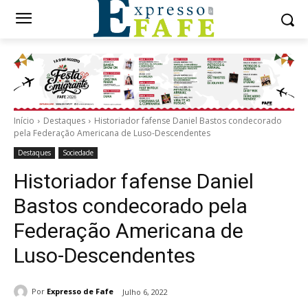
Início
Destaques
Historiador fafense Daniel Bastos condecorado
pela Federação Americana de Luso-Descendentes
Destaques
Sociedade
Historiador fafense Daniel
Bastos condecorado pela
Federação Americana de
Luso-Descendentes
Por
Expresso de Fafe
Julho 6, 2022