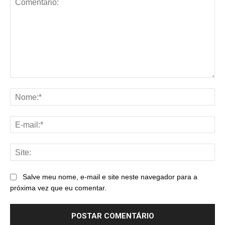
Comentário:
No
E-
mai
Sit
Salve meu nome, e-mail e site neste navegador para a
próxima vez que eu comentar.