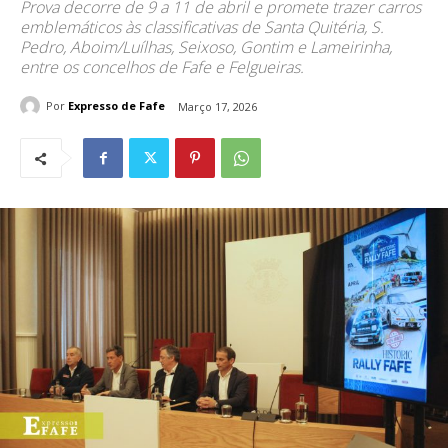
Prova decorre de 9 a 11 de abril e promete trazer carros
emblemáticos às classificativas de Santa Quitéria, S.
Pedro, Aboim/Luílhas, Seixoso, Gontim e Lameirinha,
entre os concelhos de Fafe e Felgueiras.
Por
Expresso de Fafe
Março 17, 2026